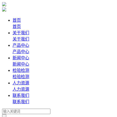
首页
首页
关于我们
关于我们
产品中心
产品中心
新闻中心
新闻中心
检验检测
检验检测
人力资源
人力资源
联系我们
联系我们