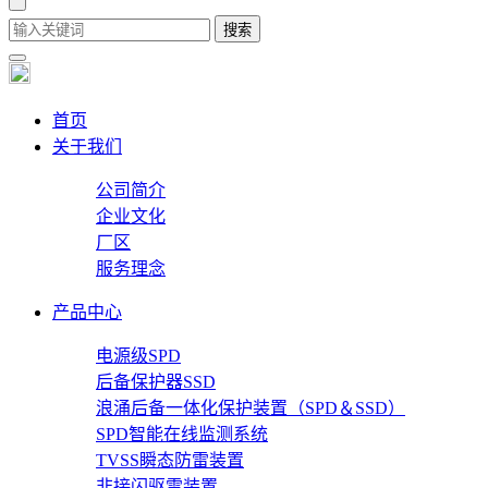
首页
关于我们
公司简介
企业文化
厂区
服务理念
产品中心
电源级SPD
后备保护器SSD
浪涌后备一体化保护装置（SPD＆SSD）
SPD智能在线监测系统
TVSS瞬态防雷装置
非接闪驱雷装置