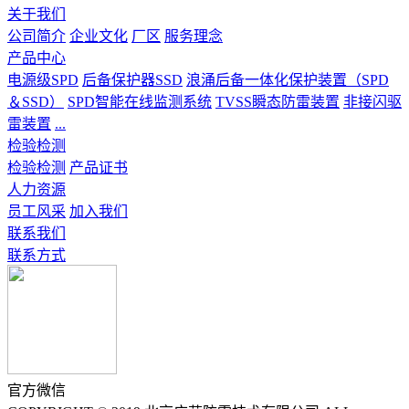
关于我们
公司简介
企业文化
厂区
服务理念
产品中心
电源级SPD
后备保护器SSD
浪涌后备一体化保护装置（SPD
＆SSD）
SPD智能在线监测系统
TVSS瞬态防雷装置
非接闪驱
雷装置
...
检验检测
检验检测
产品证书
人力资源
员工风采
加入我们
联系我们
联系方式
官方微信