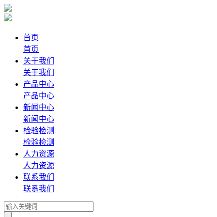
首页
首页
关于我们
关于我们
产品中心
产品中心
新闻中心
新闻中心
检验检测
检验检测
人力资源
人力资源
联系我们
联系我们