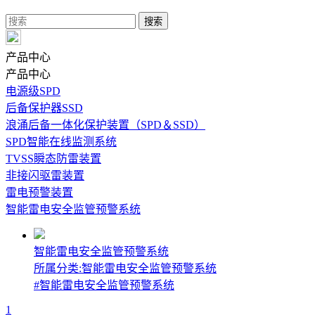
产品中心
产品中心
电源级SPD
后备保护器SSD
浪涌后备一体化保护装置（SPD＆SSD）
SPD智能在线监测系统
TVSS瞬态防雷装置
非接闪驱雷装置
雷电预警装置
智能雷电安全监管预警系统
智能雷电安全监管预警系统
所属分类:智能雷电安全监管预警系统
#智能雷电安全监管预警系统
1