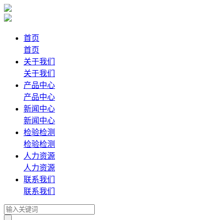
首页
首页
关于我们
关于我们
产品中心
产品中心
新闻中心
新闻中心
检验检测
检验检测
人力资源
人力资源
联系我们
联系我们