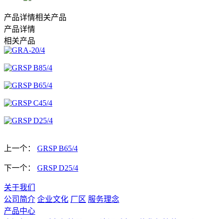
产品详情
相关产品
产品详情
相关产品
上一个：
GRSP B65/4
下一个：
GRSP D25/4
关于我们
公司简介
企业文化
厂区
服务理念
产品中心